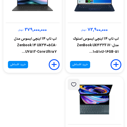
279,000,000
72,900,000
تومان
تومان
لپ تاپ 14 اینچی ایسوس استوک
لپ تاپ 14 اینچی ایسوس مدل
مدل ZenBook UX433F i7-
Zenbook 14 UX3405CA-
U7512-Core Ultra 7...
10510U-16GB-51...
خرید اقساطی
خرید اقساطی