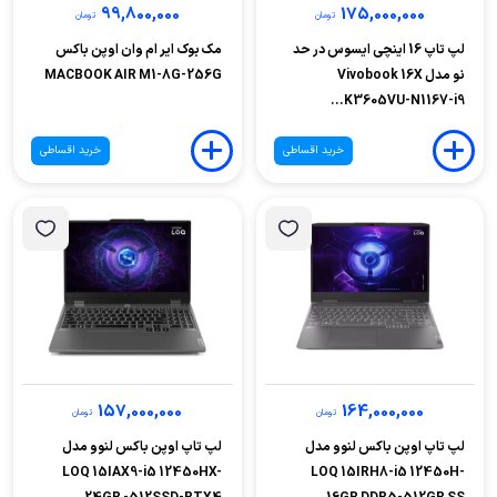
99,800,000
175,000,000
تومان
تومان
لپ تاپ 16 اینچی ایسوس در حد
مک بوک ایر ام وان اوپن باکس
نو مدل Vivobook 16X
MACBOOK AIR M1-8G-256G
K3605VU-N1167-i9...
خرید اقساطی
خرید اقساطی
157,000,000
164,000,000
تومان
تومان
لپ تاپ اوپن باکس لنوو مدل
لپ تاپ اوپن باکس لنوو مدل
LOQ 15IAX9-i5 12450HX-
LOQ 15IRH8-i5 12450H-