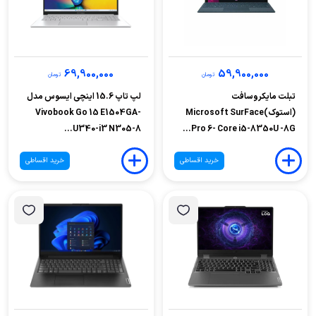
69,900,000
59,900,000
تومان
تومان
تبلت مایکروسافت
لپ تاپ 15.6 اینچی ایسوس مدل
(استوک)Microsoft SurFace
Vivobook Go 15 E1504GA-
U340-i3 N305-8...
Pro 6- Core i5-8350U -8G...
خرید اقساطی
خرید اقساطی