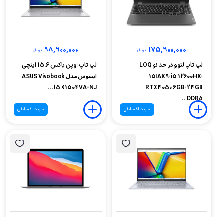
98,900,000
175,900,000
تومان
تومان
لپ تاپ لنوو در حد نو LOQ
لپ تاپ اوپن باکس 15.6 اینچی
15IAX9-i5 12600HX-
ایسوس مدل ASUS Vivobook
15 X1504VA-NJ...
RTX4050 6GB-24GB
DDR5...
خرید اقساطی
خرید اقساطی