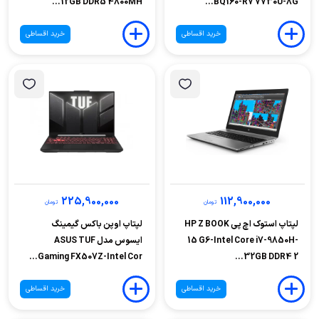
12GB DDR5 4800MH...
BQ160-R7 7730U-8G...
خرید اقساطی
خرید اقساطی
225,900,000
112,900,000
تومان
تومان
لپتاپ استوک اچ پی HP Z BOOK
لپتاپ اوپن باکس گیمینگ
15 G6-Intel Core i7-9850H-
ایسوس مدل ASUS TUF
Gaming FX507Z-Intel Cor...
32GB DDR4 2...
خرید اقساطی
خرید اقساطی