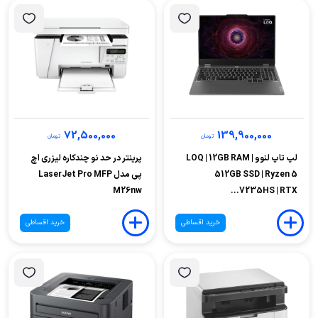
72,500,000
139,900,000
تومان
تومان
لپ تاپ لنوو LOQ | 12GB RAM |
پرینتر در حد نو چندکاره لیزری اچ
512GB SSD | Ryzen 5
پی مدل LaserJet Pro MFP
M26nw
7235HS | RTX...
خرید اقساطی
خرید اقساطی