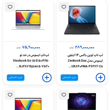
75,900,000
289,000,000
تومان
تومان
لپ تاپ اوپن باکس 14 اینچی
لپ‌تاپ ایسوس در حد نو
ایسوس مدل Zenbook Duo
Vivobook Go 15 E1504FA-
NJ287 Ryzen 5-7520...
UX8406MA-PS99T-Co...
خرید اقساطی
خرید اقساطی