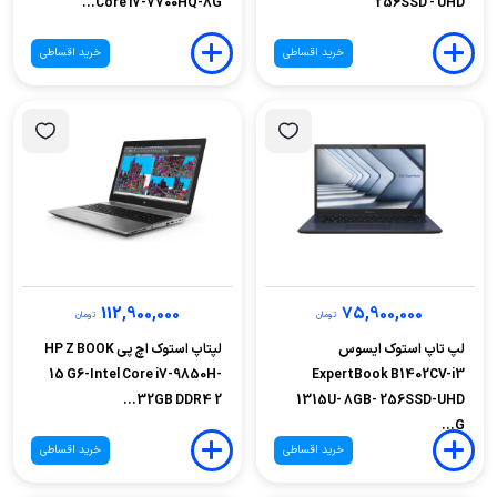
Core i7-7700HQ-8G...
256SSD - UHD
خرید اقساطی
خرید اقساطی
112,900,000
75,900,000
تومان
تومان
لپ تاپ استوک ایسوس
لپتاپ استوک اچ پی HP Z BOOK
15 G6-Intel Core i7-9850H-
ExpertBook B1402CV-i3
32GB DDR4 2...
1315U- 8GB- 256SSD-UHD
G...
خرید اقساطی
خرید اقساطی