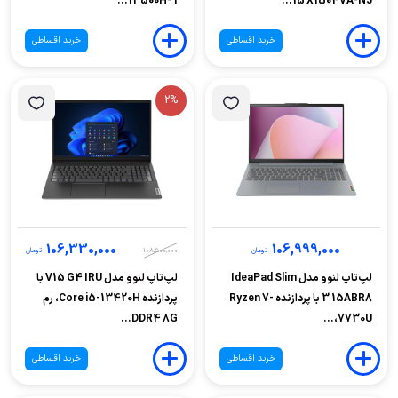
13500H- 1...
15 X1504VA-NJ...
خرید اقساطی
خرید اقساطی
2%
106,330,000
106,999,000
تومان
108,500,000
تومان
لپ‌تاپ لنوو مدل IdeaPad Slim
لپ‌تاپ لنوو مدل V15 G4 IRU با
3 15ABR8 با پردازنده Ryzen 7-
پردازنده Core i5-13420H، رم
DDR4 8G...
7730U،...
خرید اقساطی
خرید اقساطی