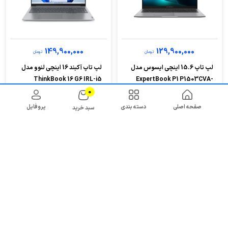
149,900,000
129,900,000
تومان
تومان
لپ تاپ 15.6 اینچی ایسوس مدل
لپ تاپ آکبند 16 اینچی لنوو مدل
ThinkBook 16 G6 IRL-i5
ExpertBook P1 P1503CVA-
13500H-16GB...
I716512B8D-i7...
0
صفحه اصلی
دسته بندی
پروفایل
سبد خرید
خرید اقساطی
خرید اقساطی
11%
27%