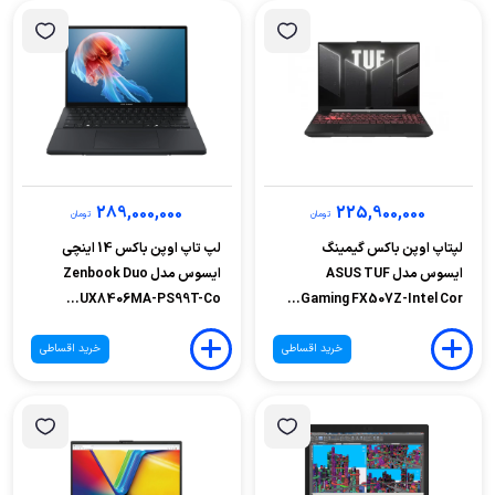
289,000,000
225,900,000
تومان
تومان
لپتاپ اوپن باکس گیمینگ
لپ تاپ اوپن باکس 14 اینچی
ایسوس مدل ASUS TUF
ایسوس مدل Zenbook Duo
UX8406MA-PS99T-Co...
Gaming FX507Z-Intel Cor...
خرید اقساطی
خرید اقساطی