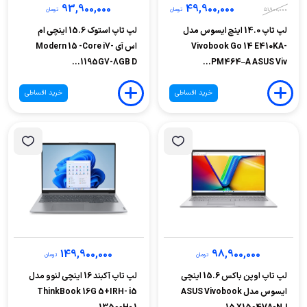
93,900,000
49,900,000
51,900,000
تومان
تومان
لپ تاپ 14.0 اینچ ایسوس مدل
لپ تاپ استوک 15.6 اینچی ام
Vivobook Go 14 E410KA-
اس آی Modern 15 -Core i7-
1195G7-8GB D...
PM464–A ASUS Viv...
خرید اقساطی
خرید اقساطی
149,900,000
98,900,000
تومان
تومان
لپ تاپ اوپن باکس 15.6 اینچی
لپ تاپ آکبند 16 اینچی لنوو مدل
ایسوس مدل ASUS Vivobook
ThinkBook 16G 5+IRH- i5