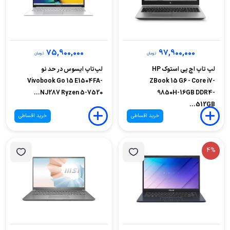
75,900,000
97,900,000
تومان
تومان
لپ تاپ اچ پی استوک HP
لپ‌تاپ ایسوس در حد نو
Vivobook Go 15 E1504FA-
ZBook 15 G6 - Core i7-
NJ287 Ryzen 5-7520...
9850H-16GB DDR4-
512GB...
خرید اقساطی
خرید اقساطی
4%