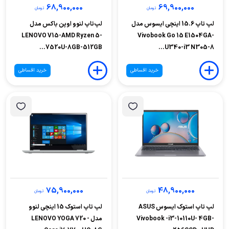
68,900,000
69,900,000
تومان
تومان
لپ تاپ 15.6 اینچی ایسوس مدل
لپ‌تاپ لنوو اوپن باکس مدل
LENOVO V15-AMD Ryzen 5-
Vivobook Go 15 E1504GA-
7520U-8GB-512GB...
U340-i3 N305-8...
خرید اقساطی
خرید اقساطی
75,900,000
48,900,000
تومان
تومان
لپ تاپ استوک ایسوس ASUS
لپ تاپ استوک 15 اینچی لنوو
Vivobook -i3-10110U- 4GB-
مدل LENOVO YOGA 720 -