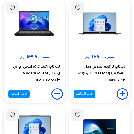
169,900,000
159,000,000
تومان
تومان
لپ‌تاپ کارکرده ایسوس مدل
لپ تاپ آکبند 15.6 اینچی ام اس
Creator Q Q530VJ با پردازنده
آی مدل Modern 15 H AI
C1MG-Core Ult...
Core i7-13...
خرید اقساطی
خرید اقساطی