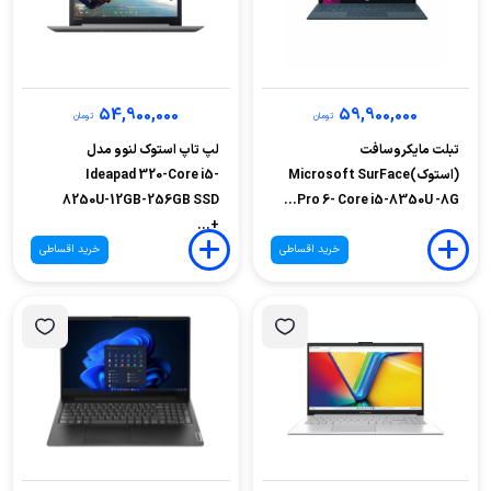
54,900,000
59,900,000
تومان
تومان
تبلت مایکروسافت
لپ تاپ استوک لنوو مدل
(استوک)Microsoft SurFace
Ideapad 320-Core i5-
8250U-12GB-256GB SSD
Pro 6- Core i5-8350U -8G...
+...
خرید اقساطی
خرید اقساطی