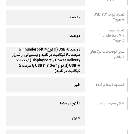
تعداد پورت USB 3.2
یک عدد
Type-A
تعداد پورت
Thunderbolt 4.0
دو عدد
Type-C
دو عدد USB-C (از نوع Thunderbolt ۴ با
سایر توضیحات درگاه‌های
سرعت ۴۰ گیگابیت بر ثانیه و پشتیبانی از شارژر
ارتباطی
Power Delivery و DisplayPort) / یک عدد
USB-A (از نوع USB ۳.۲ Gen۱ با سرعت ۵
گیگابیت بر ثانیه)
کاستوم (ارتقا یافته)
خیر
اقلام همراه لپ‌تاپ
دفترچه راهنما
شارژر