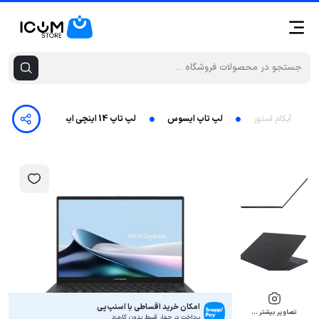
آیکام استور
لپ تاپ ایسوس
لپ تاپ 14 اینچی ایسوس مدل Zenbook 14 UX3405CA-U7512-Core Ultra 7 255H-16GB LPDDR5X-512GB SSD-OLED Touch-Backlit-W
امکان خرید اقساطی با اسنپ‌پی
تصاویر بیشتر …
پرداخت در چهار قسط بدون کارمزد