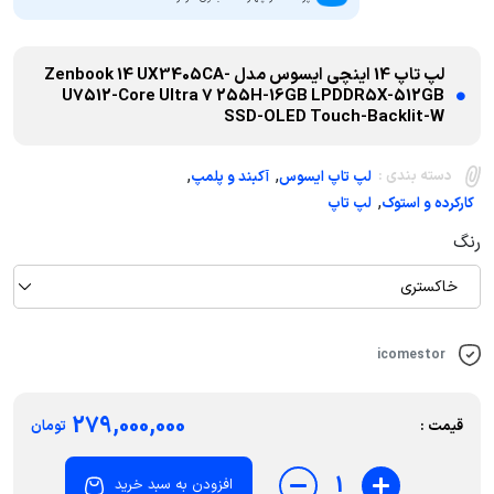
لپ تاپ 14 اینچی ایسوس مدل Zenbook 14 UX3405CA-
U7512-Core Ultra 7 255H-16GB LPDDR5X-512GB
SSD-OLED Touch-Backlit-W
,
,
دسته بندی :
لپ تاپ ایسوس
آکبند و پلمپ
,
کارکرده و استوک
لپ تاپ
رنگ
خاکستری
icomestor
279,000,000
قیمت :
تومان
1
افزودن به سبد خرید