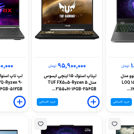
0,000
95,900,000
1
تومان
تومان
نچی لنوو مدل
لپتاپ استوک 15 اینچی ایسوس
لپ تاپ استو
LOQ 1
مدل TUF FX505-Ryzen 5
2Q-Ryzen 9-
GB-512GB-...
3550H-16GB-256GB...
1
خرید اقساطی
خرید اقساطی