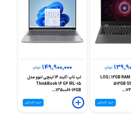
149,900,000
139,90
تومان
تومان
پ تاپ لنوو LOQ | 12GB RAM |
لپ تاپ آکبند 16 اینچی لنوو مدل
ThinkBook 16 G6 IRL-i5
512GB SS
13500H-16GB...
72
خرید اقساطی
خرید اقساطی