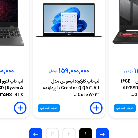
0,000
159,000,000
1
تومان
تومان
لپ تاپ استوک ایسوس -16GB-
لپ‌تاپ کارکرده ایسوس مدل
ل
512SSD
Creator Q Q530VJ با پردازنده
D | Ryzen 5
35HS | RTX...
Core i7-13...
G
خرید اقساطی
خرید اقساطی
3
2
1