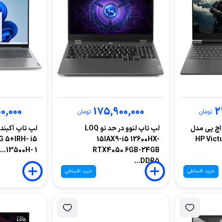
0,000
175,900,000
2
تومان
تومان
ی اچ پی مدل
لپ تاپ لنوو در حد نو LOQ
G 5+IRH- i5
15IAX9-i5 12600HX-
HP Victu
13500H- 1...
RTX4050 6GB-24GB
DDR5...
خرید اقساطی
خرید اقساطی