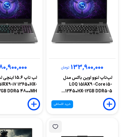
80,900,000
133,900,000
تومان
لپ‌تاپ لنوو اوپن باکس مدل
لپ تاپ 15.6 ای
5IRX9-i7 13650HX-
LOQ 15IAX9 -Core i5-
2GB DDR5 4800MH...
12450HX-12GB DDR5-5...
خرید اقساطی