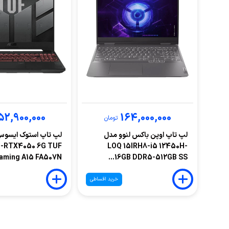
52,900,000
164,000,000
تومان
لپ تاپ اوپن باکس لنوو مدل
-RTX4050 6G TUF
LOQ 15IRH8-i5 12450H-
aming A15 FA507N...
16GB DDR5-512GB SS...
خرید اقساطی