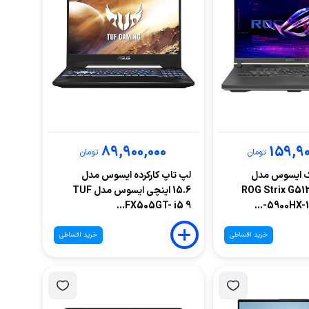
89,900,000
159,90
تومان
تومان
ک ایسوس مدل
لپ تاپ کارکرده ایسوس مدل
ROG Strix G51
15.6 اینچی ایسوس مدل TUF
FX505GT- i5 9...
5900HX-16
خرید اقساطی
خرید اقساطی