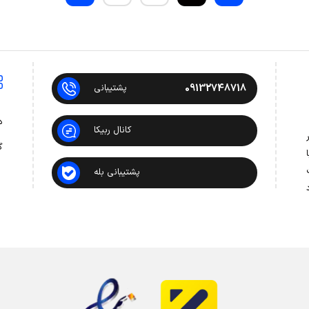
09132748718
پشتیبانی
د
کانال ربیکا
 در
گ
ت
پشتیبانی بله