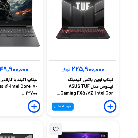
49,900,000
225,900,000
تومان
لپتاپ اوپن باکس گیمینگ
لپتاپ آکبند با گارانت
ایسوس مدل ASUS TUF
s 16-Intel Core i7-
13700...
Gaming FX507Z-Intel Cor...
خرید اقساطی