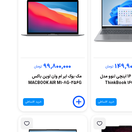
99,800,000
149,90
تومان
تومان
لپ تاپ آکبند 16 اینچی لنوو مدل
مک بوک ایر ام وان اوپن باکس
MACBOOK AIR M1-8G-256G
ThinkBook 16
خرید اقساطی
خرید اقساطی