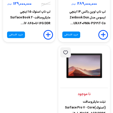
129,000,000
289,000,000
تومان
129,900,000
تومان
لپ تاپ اوپن باکس 14 اینچی
لپ تاپ استوک 15 اینچی
ایسوس مدل Zenbook Duo
مایکروسافت Surface Book 2-
i7-8650U-16G DDR...
UX8406MA-PS99T-Co...
خرید اقساطی
خرید اقساطی
نا موجود
تبلت مایکروسافت
(استوک)Surface Pro 7 - Core