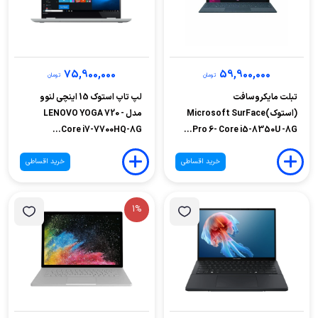
75,900,000
59,900,000
تومان
تومان
تبلت مایکروسافت
لپ تاپ استوک 15 اینچی لنوو
(استوک)Microsoft SurFace
مدل LENOVO YOGA 720 -
Core i7-7700HQ-8G...
Pro 6- Core i5-8350U -8G...
خرید اقساطی
خرید اقساطی
1%