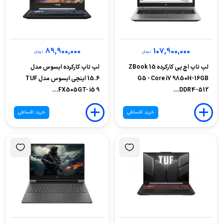
89,900,000
107,900,000
تومان
تومان
لپ تاپ اچ‌ پی کارکرده ZBook 15
لپ تاپ کارکرده ایسوس مدل
G5 - Core i7 9850H-16GB
15.6 اینچی ایسوس مدل TUF
FX505GT- i5 9...
DDR4-512...
خرید اقساطی
خرید اقساطی