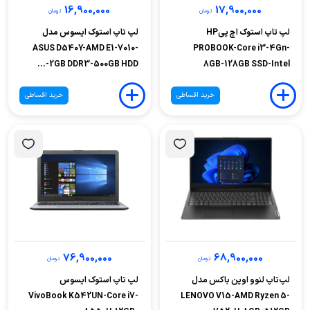
16,900,000
17,900,000
تومان
تومان
لپ تاپ استوک اچ پیHP
لپ تاپ استوک ایسوس مدل
ASUS D540Y-AMD E1-7010-
PROBOOK-Core i3-4Gn-
2GB DDR3-500GB HDD-...
8GB-128GB SSD-Intel
خرید اقساطی
خرید اقساطی
76,900,000
68,900,000
تومان
تومان
لپ‌تاپ لنوو اوپن باکس مدل
لپ تاپ استوک ایسوس
VivoBook K542UN-Core i7-
LENOVO V15-AMD Ryzen 5-