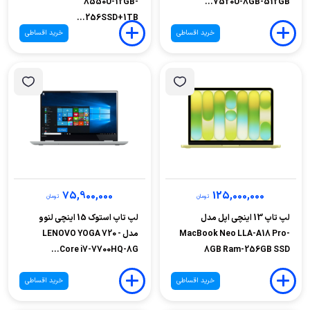
8550U-12GB-
7520U-8GB-512GB...
256SSD+1TB...
خرید اقساطی
خرید اقساطی
75,900,000
125,000,000
تومان
تومان
لپ تاپ 13 اینچی اپل مدل
لپ تاپ استوک 15 اینچی لنوو
MacBook Neo LLA-A18 Pro-
مدل LENOVO YOGA 720 -
Core i7-7700HQ-8G...
8GB Ram-256GB SSD
خرید اقساطی
خرید اقساطی