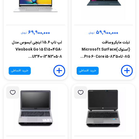
69,900,000
59,900,000
تومان
تومان
تبلت مایکروسافت
لپ تاپ 15.6 اینچی ایسوس مدل
(استوک)Microsoft SurFace
Vivobook Go 15 E1504GA-
U340-i3 N305-8...
Pro 6- Core i5-8350U -8G...
خرید اقساطی
خرید اقساطی