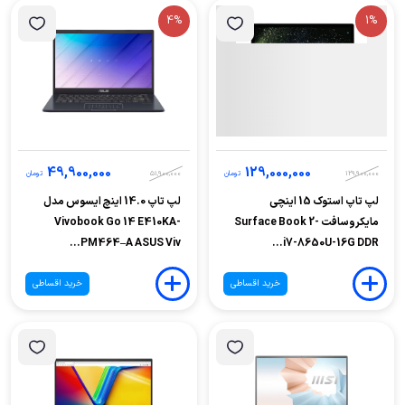
4%
1%
49,900,000
129,000,000
129,900,000
تومان
51,900,000
تومان
لپ تاپ استوک 15 اینچی
لپ تاپ 14.0 اینچ ایسوس مدل
مایکروسافت Surface Book 2-
Vivobook Go 14 E410KA-
PM464–A ASUS Viv...
i7-8650U-16G DDR...
خرید اقساطی
خرید اقساطی