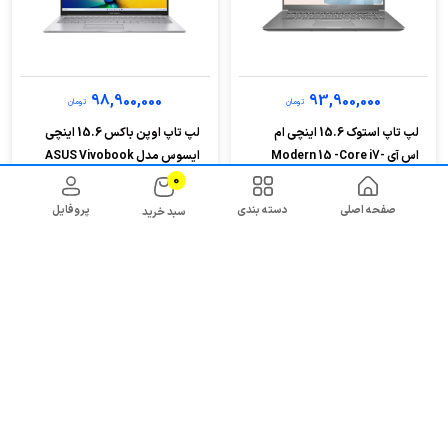
98,900,000
93,900,000
تومان
تومان
لپ تاپ استوک 15.6 اینچی ام
لپ تاپ اوپن باکس 15.6 اینچی
اس آی Modern 15 -Core i7-
ایسوس مدل ASUS Vivobook
15 X1504VA-NJ...
1195G7-8GB D...
0
صفحه اصلی
دسته بندی
پروفایل
سبد خرید
خرید اقساطی
خرید اقساطی