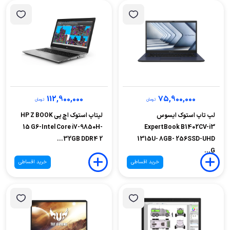
112,900,000
75,900,000
تومان
تومان
لپ تاپ استوک ایسوس
لپتاپ استوک اچ پی HP Z BOOK
15 G6-Intel Core i7-9850H-
ExpertBook B1402CV-i3
32GB DDR4 2...
1315U- 8GB- 256SSD-UHD
G...
خرید اقساطی
خرید اقساطی