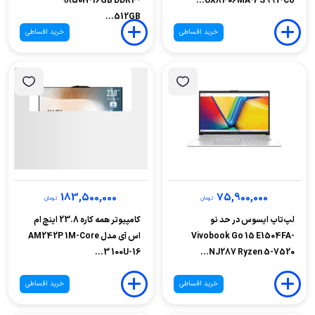
9850H-16GB DDR4-
UX8406MA-PS99T-Co...
512GB...
خرید اقساطی
خرید اقساطی
183,500,000
75,900,000
تومان
تومان
لپ‌تاپ ایسوس در حد نو
کامپیوتر همه کاره 23.8 اینچ ام
Vivobook Go 15 E1504FA-
اس آی مدل AM242P 1M-Core
3 100U-16...
NJ287 Ryzen 5-7520...
خرید اقساطی
خرید اقساطی