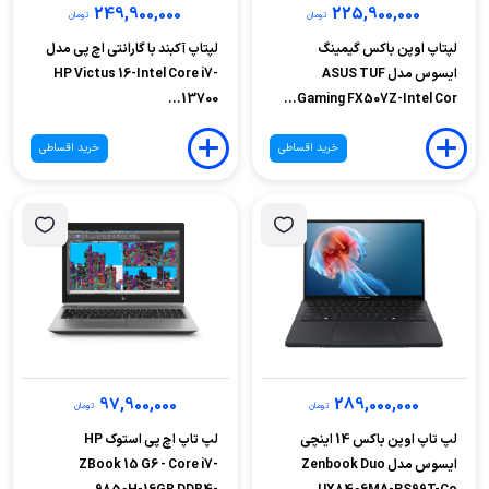
249,900,000
225,900,000
تومان
تومان
لپتاپ اوپن باکس گیمینگ
لپتاپ آکبند با گارانتی اچ پی مدل
ایسوس مدل ASUS TUF
HP Victus 16-Intel Core i7-
13700...
Gaming FX507Z-Intel Cor...
خرید اقساطی
خرید اقساطی
97,900,000
289,000,000
تومان
تومان
لپ تاپ اوپن باکس 14 اینچی
لپ تاپ اچ پی استوک HP
ایسوس مدل Zenbook Duo
ZBook 15 G6 - Core i7-