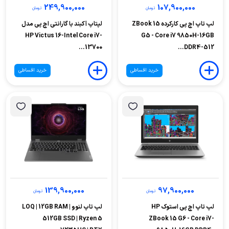
249,900,000
107,900,000
تومان
تومان
لپ تاپ اچ‌ پی کارکرده ZBook 15
لپتاپ آکبند با گارانتی اچ پی مدل
HP Victus 16-Intel Core i7-
G5 - Core i7 9850H-16GB
13700...
DDR4-512...
خرید اقساطی
خرید اقساطی
139,900,000
97,900,000
تومان
تومان
لپ تاپ اچ پی استوک HP
لپ تاپ لنوو LOQ | 12GB RAM |
512GB SSD | Ryzen 5
ZBook 15 G6 - Core i7-