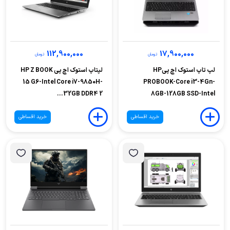
112,900,000
17,900,000
تومان
تومان
لپ تاپ استوک اچ پیHP
لپتاپ استوک اچ پی HP Z BOOK
15 G6-Intel Core i7-9850H-
PROBOOK-Core i3-4Gn-
32GB DDR4 2...
8GB-128GB SSD-Intel
خرید اقساطی
خرید اقساطی