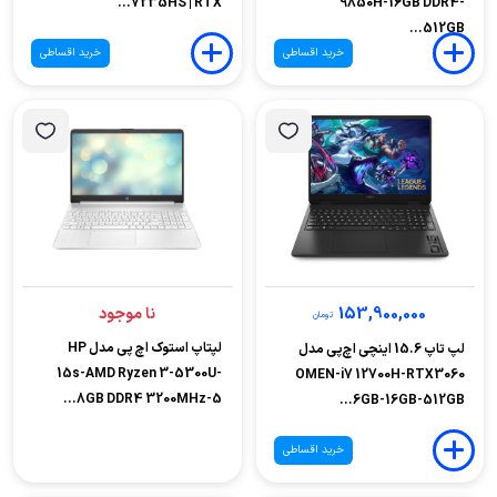
7235HS | RTX...
9850H-16GB DDR4-
512GB...
خرید اقساطی
خرید اقساطی
153,900,000
نا موجود
تومان
لپتاپ استوک اچ پی مدل HP
لپ تاپ 15.6 اینچی اچ‌پی مدل
15s-AMD Ryzen 3-5300U-
OMEN-i7 12700H-RTX3060
8GB DDR4 3200MHz-5...
6GB-16GB-512GB...
خرید اقساطی