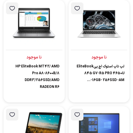
نا موجود
نا موجود
لپ تاپ استوک اچ پیEliteBook
HP EliteBook MT42/ AMD
Pro A8-8600B/8
845 G7-R5 PRO 4650U
DDR3/256SSD/AMD
-16GB- 256SSD -AM...
RADEON R6