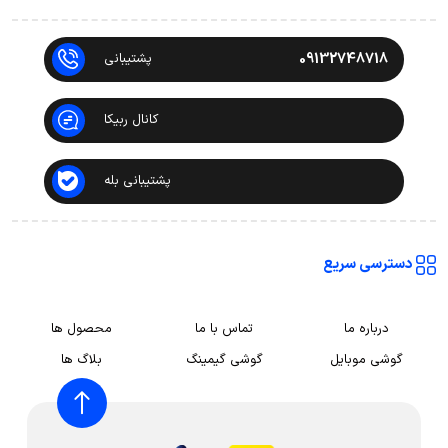
09132748718
پشتیبانی
کانال ربیکا
پشتیبانی بله
دسترسی سریع
درباره ما
تماس با ما
محصول ها
گوشی موبایل
گوشی گیمینگ
بلاگ ها