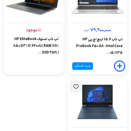
79,900,000
نا موجود
تومان
لپ تاپ استوک HP EliteBook
لپ تاپ 15.6 اینچ اچ پی HP
850 G3 | i7 6600U | RAM 8G |
ProBook 650 G8 -Intel Core
SSD 256| i...
i5 1135...
خرید اقساطی