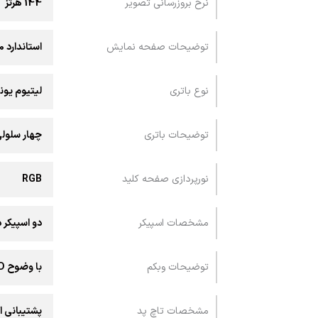
نرخ بروزرسانی تصویر
144 هرتز
توضیحات صفحه نمایش
استاندارد sRGB:100 و Adobe:75.35 / پشتیبانی از G-Sync و MUX Switch + NVIDIA Advanced Optimus
نوع باتری
لیتیوم یون
توضیحات باتری
چهار سلولی با ظ
نورپردازی صفحه کلید
RGB
مشخصات اسپیکر
دو اسپیکر داخلی /
توضیحات وبکم
با وضوح 720P HD
مشخصات تاچ پد
پشتیبانی 