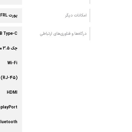
امکانات دیگر
پورت HDMI 2.1 FRL / کیبورد Backlit Chiclet Keyboard 1-Zone RGB
درگاه‌ها و فناوری‌های ارتباطی
B Type-C
جک 3.5 میلی‌متری صدا
Wi-Fi
 (RJ-45)
HDMI
splayPort
luetooth