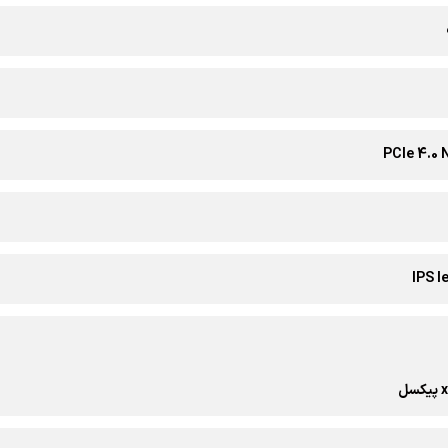
PCIe 4.0
IPS l