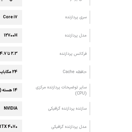
سری پردازنده
Core i7
مدل پردازنده
12700H
فرکانس پردازنده
2.3 تا 4.7 گیگاهرتز
حافظه Cache
24 مگابایت
سایر توضیحات پردازنده مرکزی
14 هسته (6 هسته Performance و 8 هسته Efficient) / سوکت BGA / 20 رشته / دارای پردازنده گرافیکی مجتمع Iris Xe اینتل
(CPU)
سازنده پردازنده گرافیکی
NVIDIA
مدل پردازنده گرافیکی
RTX 4070