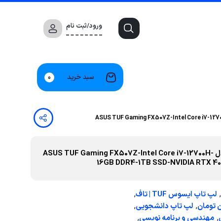
ورود/ثبت نام
سبد خرید
0
لپتاپ اوپن باکس گیمینگ ایسوس مدل ASUS TUF Gaming FX507Z-Intel Core i7-12700H-
16GB DDR4-1TB SSD-NVIDIA RTX 40
,
,
لپ تاپ ایسوس TUF | تاف
,
,
لپ تاپ دانشجویی
,
,
مهندسی و برنامه نویسی