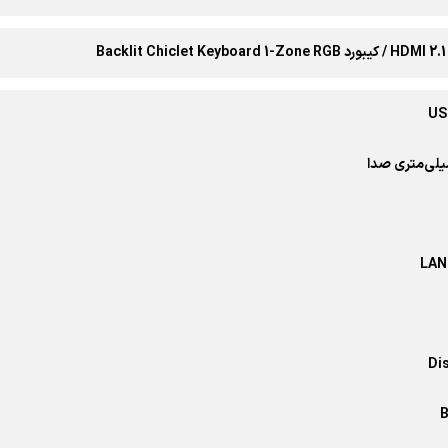
US
LAN
Di
B