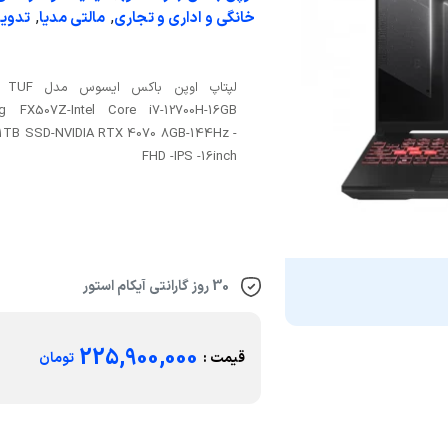
,
,
خانگی و اداری و تجاری
مالتی مدیا
تدوی
لپتاپ اوپن باکس 
g FX507Z-Intel Core i7-12700H-16GB
1TB SSD-NVIDIA RTX 4070 8GB-144Hz -
FHD -IPS -16inch
30 روز گارانتی آیکام استور
225,900,000
قیمت :
تومان