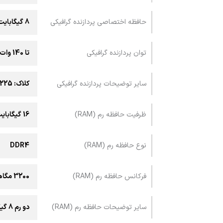
حافظه اختصاصی پردازنده گرافیکی
8 گیگابایت
توان پردازنده گرافیکی
تا 140 وات
سایر توضیحات پردازنده گرافیکی
کلاک: 2225 مگاهرتز (2175MHz Boost Clock+50MHz OC, 115W+25W Dynamic Boost)
ظرفیت حافظه رم (RAM)
16 گیگابایت
نوع حافظه رم (RAM)
DDR4
فرکانس حافظه رم (RAM)
3200 مگاهرتز
سایر توضیحات حافظه رم (RAM)
دو رم 8 گیگابایتی با سرعت 3200 مگاهرتز / سوکت SO-DIMM / دو کاناله / قابلیت ارتقا تا 32 گیگابایت