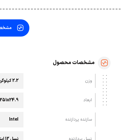
مشخص
مشخصات محصول
وزن
2.2 کیلوگرم
ابعاد
354x251x24.9 
سازنده پردازنده
Intel
نسل پردازنده
نسل 12 اینتل