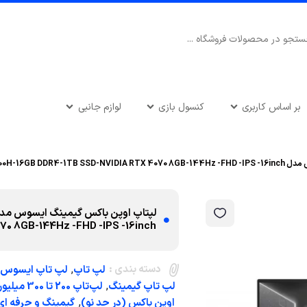
بر اساس کاربری
کنسول بازی
لوازم جانبی
ASUS TUF Gaming FX507Z
70 8GB-144Hz -FHD -IPS -16inch
دسته بندی :
,
لپ تاپ
لپ تاپ ایسوس
,
لپ تاپ گیمینگ
لپ‌تاپ 200 تا 300 میلیون تومان
,
اوپن باکس (در حد نو)
گیمینگ و حرفه ای