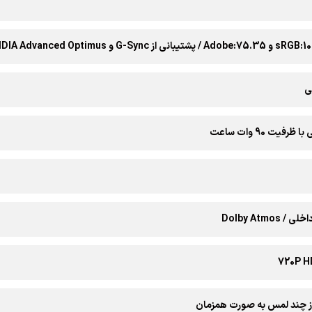
ی
رفیت 90 وات ساعت
 Dolby Atmos
از چند لمس به صورت همزمان