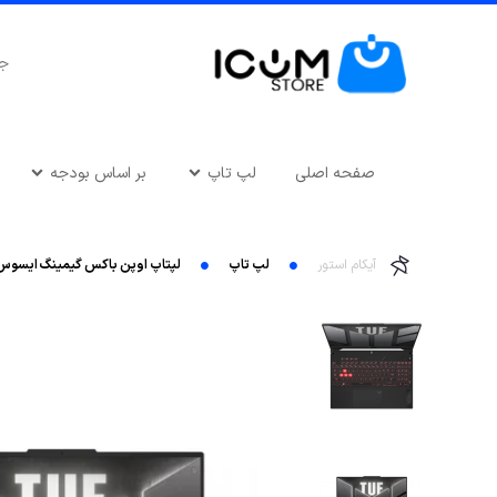
صفحه اصلی
لپ تاپ
بر اساس بودجه
آیکام استور
لپ تاپ
لپتاپ اوپن باکس گیمینگ ایسوس مدل -Intel Core i7-12700H-16GB DDR4-1TB SSD-NVIDIA RTX 4070 8GB-144Hz -FHD -IPS -16inch