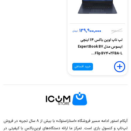
129,900,000
145,900,000
تومان
لپ تاپ اوپن باکس 14 اینچی
ایسوس مدل ExpertBook B7
Flip B7402FBA-L...
خرید اقساطی
آیکام استور ادامه مسیر فروشگاه «استاراستوک» با بیش از ۸ سال تجربه در فروش
لپ‌تاپ و کنسول بازی است. تمرکز ما ارائه دستگاه‌های اوپن‌باکس با کیفیتی در