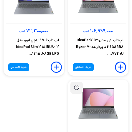
73,300,000
106,999,000
تومان
تومان
لپ‌تاپ لنوو مدل IdeaPad Slim
لپ تاپ 15.6 اینچی لنوو مدل
3 15ABR8 با پردازنده Ryzen 7-
IdeaPad Slim 3 15IRU8-i3
1315U-8GB LPD...
7730U،...
خرید اقساطی
خرید اقساطی