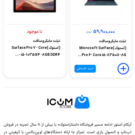
59,900,000
نا موجود
تومان
تبلت مایکروسافت
تبلت مایکروسافت
(استوک)Surface Pro 7 - Core
(استوک)Microsoft SurFace
i5-1035G4 -8GB DDR4 -...
Pro 6- Core i5-8350U -8G...
خرید اقساطی
آیکام استور ادامه مسیر فروشگاه «استاراستوک» با بیش از ۸ سال تجربه در فروش
لپ‌تاپ و کنسول بازی است. تمرکز ما ارائه دستگاه‌های اوپن‌باکس با کیفیتی در