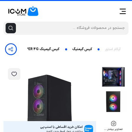
آیکام استور
کیس گیمنیگ
کیس گیمینگ MB PRIME Z390-P-i9-9900K-RAM 32G DDR4-SSD 512G-NVIDIA GTX1650 SUPER 4G
امکان خرید اقساطی با اسنپ‌پی
تصاویر بیشتر …
پرداخت در چهار قسط بدون کارمزد