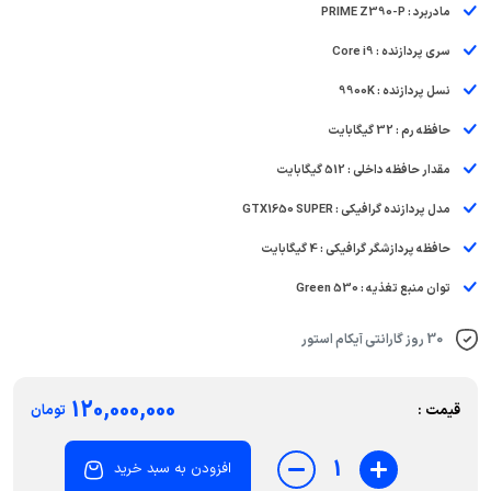
مادربرد : PRIME Z390-P
سری پردازنده : Core i9
نسل پردازنده : 9900K
حافظه رم : 32 گیگابایت
مقدار حافظه داخلی : 512 گیگابایت
مدل پردازنده گرافیکی : GTX1650 SUPER
حافظه پردازشگر گرافیکی : 4 گیگابایت
توان منبع تغذیه : Green 530
30 روز گارانتی آیکام استور
120,000,000
قیمت :
تومان
1
افزودن به سبد خرید