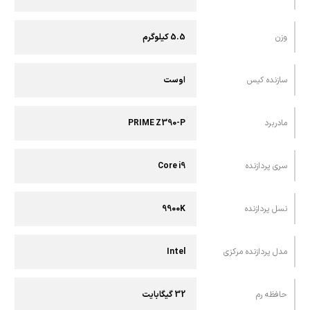
وزن
5.5 کیلوگرم
سازنده کیس
اوست
مادربرد
PRIME Z390-P
سری پردازنده
Core i9
نسل پردازنده
9900K
مدل پردازنده مرکزی
Intel
حافظه رم
32 گیگابایت