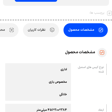
برچسب ها:
مشخصات محصول
نظرات کاربران
محص
مشخصات محصول
نوع کیس های اسمبل
اداری
شده
مخصوص بازی
خانگی
ابعاد
384*200*451 میلی‌متر