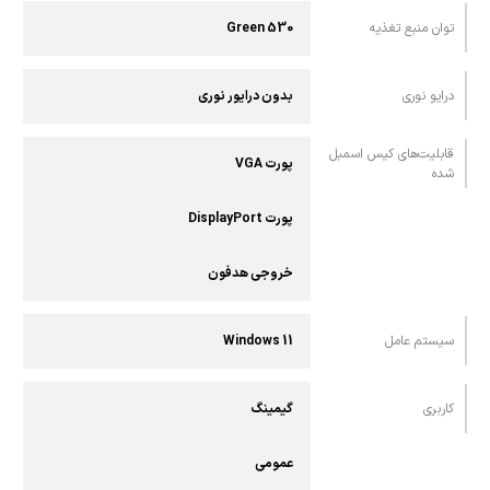
توان منبع تغذیه
Green 530
درایو نوری
بدون درایور نوری
قابلیت‌های کیس اسمبل
پورت VGA
شده
پورت DisplayPort
خروجی هدفون
سیستم عامل
Windows 11
کاربری
گیمینگ
عمومی