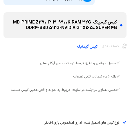
کیس گیمینگ MB PRIME Z390-P-i9-9900K-RAM 32G
DDR4-SSD 512G-NVIDIA GTX1650 SUPER 4G
دسته بندی :
کیس گیمنیگ
✅تمامی تصاویر درج‌شده در سایت، مربوط به نمونه واقعی همین کیس هستند
نوع کیس های اسمبل شده : اداری |مخصوص بازی |خانگی