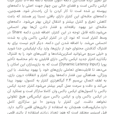
نیز تغییر کرده است.این دکمه اکنون مشابه دکمه D-Pad کنترلر الیت
ایکس باکس است و فضای خالی بین چهار جهت اصلی با دکمه‌های
پیوسته پر شده است تا کار کردن با آن راحت‌تر شود. همچنین،
دکمه‌های ماشه‌ای این کنترلر دارای بافتی نسبتا زبر هستند که باعث
کاهش تعرق و کنترل بیشتر و انتقال لرزش بهتر می‌شود. دکمه‌های
ماشه‌ای نیز بهبود یافته‌اند و فشار دادن آن‌ها بهتر احساس
می‌شود.نکته قابل توجه در این کنترلر، اضافه شدن دکمه Share در
وسط کنترلر است که نبود آن در کنترلر ایکس باکس وان به شدت
احساس می‌شد. با اضافه شدن این دکمه، دیگر لازم نیست برای به
اشتراک گذاشتن محتوای خود از بازی‌ها، وارد یک اپلیکیشن جدا شوید
و خیلی سریع می‌توانید اسکرین‌شات‌ها و کلیپ‌های خود را به اشتراک
بگذارید.کنترلر جدید ایکس باکس دارای قابلیتی به نام محاسبه تأخیر
پویا (Dynamic Latency Input) است که به بازی‌سازان این امکان را
می‌دهد تا قابلیت‌های تعاملی بازی‌های خود را بهبود ببخشند. با این
ویژگی، هماهنگی بین فشار دکمه‌ها روی کنترلر و اتفاقات درون بازی،
به لطف اتصال بی‌سیم 2.4 گیگاهرتزی کنترلر به کنسول، بهبود پیدا
می‌کند و دقت و سرعت عمل گیمر بیشتر می‌شود.کنترلر جدید ایکس
باکس با کنسول‌های ایکس باکس وان کاملا سازگار است و عملکرد آن
در ایکس باکس وان و ایکس باکس سری ایکس|اس هیچ تفاوتی
نخواهد داشت. این کنترلر با ویندوز 10 نیز سازگاری کامل
دارد.مایکروسافت همچنان به استفاده از باتری‌های قلمی تأکید دارد.
فیل اسپنسر معتقد است که هنوز تعداد زیادی استفاده از باتری قلمی