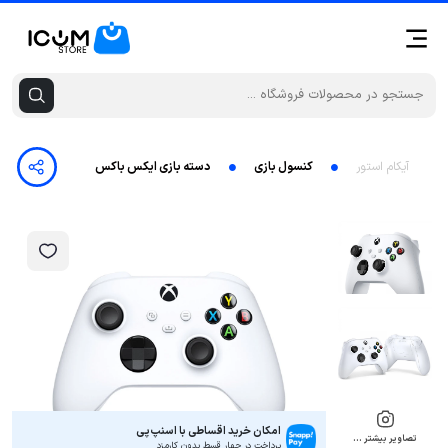
آیکام استور
کنسول بازی
دسته بازی ایکس باکس مایکروسافت مدل Series S-X
امکان خرید اقساطی با اسنپ‌پی
تصاویر بیشتر …
پرداخت در چهار قسط بدون کارمزد