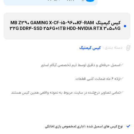
کیس گیمینگ MB Z390 GAMING X-CF-i5-9600KF-RAM
32G DDR4-SSD 256G+1TB HDD-NVIDIA RTX 30508G
دسته بندی :
کیس گیمنیگ
✅تمامی تصاویر درج‌شده در سایت، مربوط به نمونه واقعی همین کیس هستند
نوع کیس های اسمبل شده : اداری |مخصوص بازی |خانگی