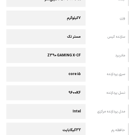
وزن
7کیلوگرم
سازنده کیس
مستر تک
مادربرد
Z390 GAMING X-CF
سری پردازنده
core i5
نسل پردازنده
9600KF
مدل پردازنده مرکزی
Intel
حافظه رم
32گیگابایت