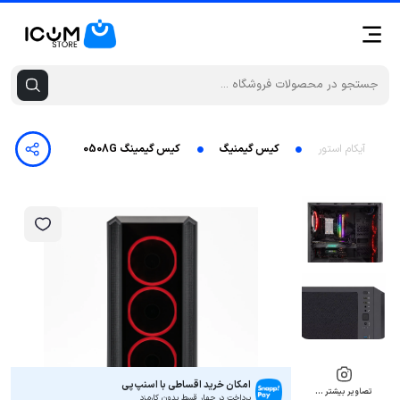
آیکام استور
کیس گیمنیگ
کیس گیمینگ MB Z390 GAMING X-CF-i5-9600KF-RAM 32G DDR4-SSD 256G+1TB HDD-NVIDIA RTX 30508G
امکان خرید اقساطی با اسنپ‌پی
تصاویر بیشتر …
پرداخت در چهار قسط بدون کارمزد