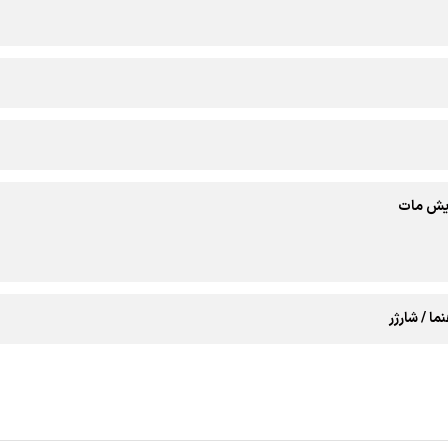
یش مات
ما / شارژر