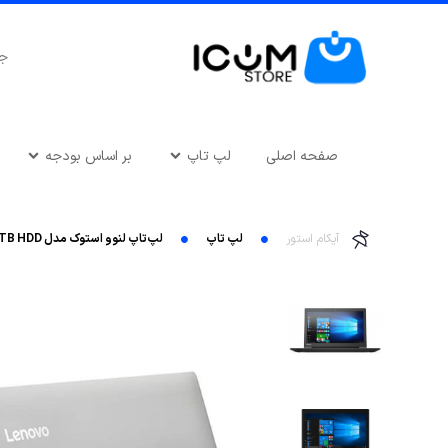
صفحه اصلی
لپ تاپ
بر اساس بودجه
آیکام استور
لپ تاپ
لپ‌تاپ لنوو استوک مدل LENOVO 80HL-Celeron-N4000-4GB-1TB HDD