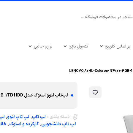
بر اساس کاربری
کنسول بازی
لوازم جانبی
لپ‌تاپ لنوو استوک مدل LENOVO 80HL-Celeron-N4000-4GB-1TB HDD
دسته بندی :
,
,
لپ تاپ
لپ تاپ لنوو
لپ‌تاپ 
,
,
لپ تاپ دانشجویی
کارکرده و استوک
خانگ