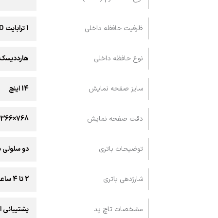
ظرفیت حافظه داخلی
1 ترابایت HDD
نوع حافظه داخلی
هارددیسک
سایز صفحه نمایش
14 اینچ
دقت صفحه نمایش
768×1366 پیکسل
توضیحات باتری
دو سلولی با ظرفی
شارژدهی باتری
2 تا 4 ساعت
مشخصات تاچ پد
پشتیبانی ا