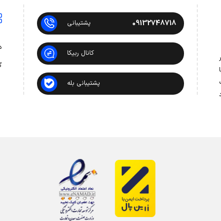
09132748718
پشتیبانی
د
کانال ربیکا
 در
گ
ت
پشتیبانی بله