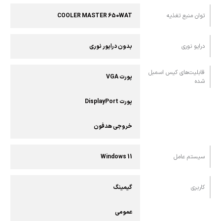
توان منبع تغذیه
COOLER MASTER 650WAT
درایو نوری
بدون درایور نوری
قابلیت‌های کیس اسمبل
پورت VGA
شده
پورت DisplayPort
خروجی هدفون
سیستم عامل
Windows 11
کاربری
گیمینگ
عمومی