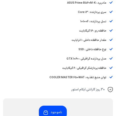
مادربرد : ASUS Prime B560M-K
سری پردازنده : Core i3
نسل پردازنده : 10100F
حافظه رم : 16 گیگابایت
مقدار حافظه داخلی : 1ترابایت
نوع حافظه داخلی : SSD
مدل پردازنده گرافیکی : GTX 1060
حافظه پردازشگر گرافیکی : 6 گیگابایت
توان منبع تغذیه : COOLER MASTER 650WAT
30 روز گارانتی آیکام استور
ناموجود