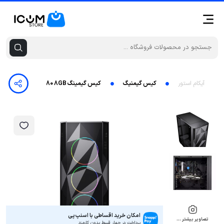
آیکام استور
کیس گیمنیگ
کیس گیمینگ MB ASUS Prime B560M-K-Core i3-10100F-RAM 16G DDR4-1TB SSD-AMD XFX RX580 8GB
امکان خرید اقساطی با اسنپ‌پی
تصاویر بیشتر …
پرداخت در چهار قسط بدون کارمزد