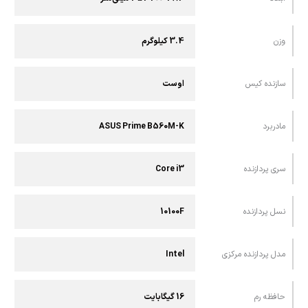
وزن
3.4 کیلوگرم
سازنده کیس
اوست
مادربرد
ASUS Prime B560M-K
سری پردازنده
Core i3
نسل پردازنده
10100F
مدل پردازنده مرکزی
Intel
حافظه رم
16 گیگابایت