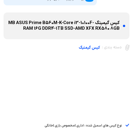
کیس گیمینگ MB ASUS Prime B560M-K-Core i3-10100F-
RAM 16G DDR4-1TB SSD-AMD XFX RX580 8GB
دسته بندی :
کیس گیمنیگ
نوع کیس های اسمبل شده : اداری |مخصوص بازی |خانگی