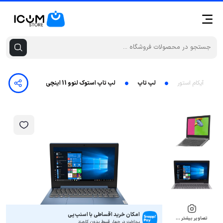
آیکام استور
لپ تاپ
لپ تاپ استوک لنوو 11 اینچی -LENOVO Ideapad 1-Celeron N4020 -4GB -256GB Intel UHD Graphics
امکان خرید اقساطی با اسنپ‌پی
تصاویر بیشتر …
پرداخت در چهار قسط بدون کارمزد