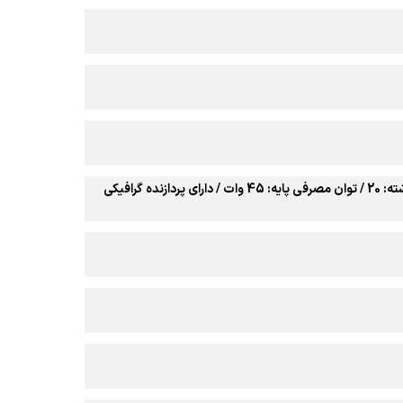
نسل 13 اینتل / تعداد هسته: 14 (6 هسته Performance و 8 هسته Efficient) / تعداد رشته: 20 / توان مصرفی پایه: 45 وات / دارای پردازنده گرافیکی