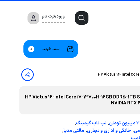
ورود/ثبت نام
سبد خرید
0
آکبند با گارانتی اچ پی مدل HP Victus 16-Intel Core i7-13700H-16GB DDR5-1TB SSD-
NVIDIA RTX 
,
,
لپ تاپ گیمینگ
,
,
,
سی
خانگی و اداری و تجاری
مالتی مدیا
پلمپ