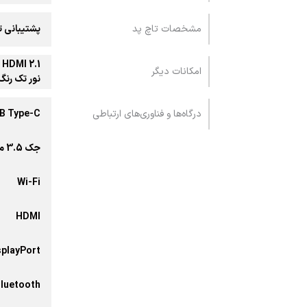
مشخصات تاچ پد
پشتیبانی تا 5 لمس هم زمان در صورت نصب درایور مربوطه از سایت محصول (درایور تاچ پد به صورت پیشفرض توسط ویندوز ش
امکانات دیگر
نور تک رنگ
درگاه‌ها و فناوری‌های ارتباطی
B Type-C
جک 3.5 میلی‌متری صدا
Wi-Fi
HDMI
splayPort
luetooth