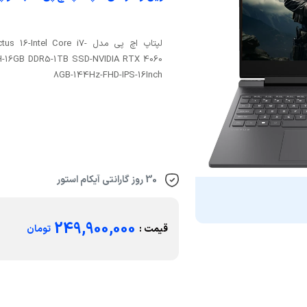
لپتاپ اچ پی مدل  16-Intel Core i7
H-16GB DDR5-1TB SSD-NVIDIA RTX 4060
8GB-144Hz-FHD-IPS-16Inch
30 روز گارانتی آیکام استور
249,900,000
قیمت :
تومان