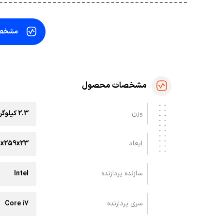
مشخص
مشخصات محصول
وزن
2.3 کیلوگرم
ابعاد
369x259x23 میل
سازنده پردازنده
Intel
سری پردازنده
Core i7