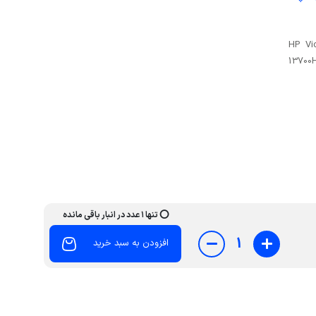
HP Victus-
13700
⭕ ️تنها ۱ عدد در انبار باقی مانده
1
افزودن به سبد خرید