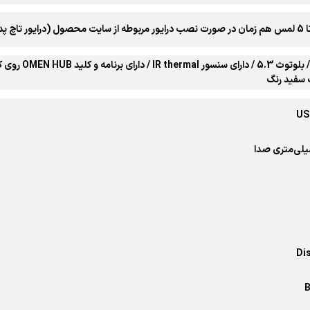
ناسایی نمی گردد)
HDMI 2.1 / بل
 سفید رنگ
US
Di
B