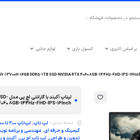
بر اساس کاربری
کنسول بازی
لوازم جانبی
لپتاپ 
4060 8GB-144Hz-FHD-IPS-16Inch
دسته بندی :
,
لپ تاپ
لپ‌تاپ 200 تا 300 میلیون تومان
,
گیمینگ و حرفه ای
مهندسی و برنامه نوی
,
,
تدوین و طراحی
لپ تاپ اچ پی
آکبند و 