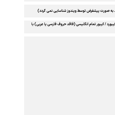
وتوث 5.3 / دارای سنسور IR thermal / دارای برنامه و کلید OMEN HUB روی کیبورد / کیبور تمام انگلیسی (فاقد حروف فارسی یا عربی) با