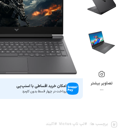
تصاویر بیشتر
امکان خرید اقساطی با اسنپ‌پی
…
پرداخت در چهار قسط بدون کارمزد
برچسب ها:
#لپ تاپ Victus
#آکبند