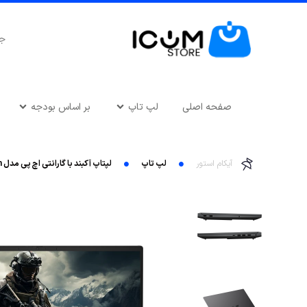
صفحه اصلی
لپ تاپ
بر اساس بودجه
آیکام استور
لپ تاپ
لپتاپ آکبند با گارانتی اچ پی مدل HP Victus 16-Intel Core i7-13700H-16GB DDR5-1TB SSD-NVIDIA RTX 4060 8GB-144Hz-FHD-IPS-16Inch