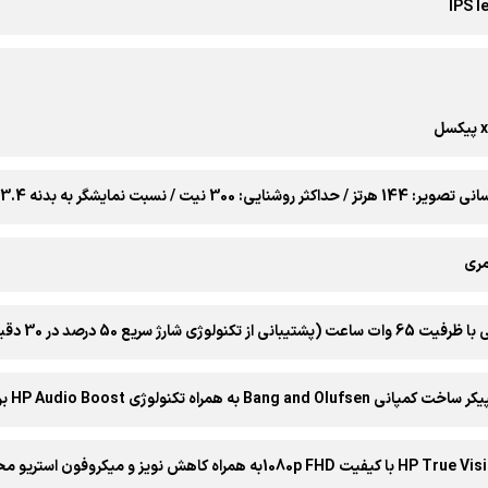
IPS l
30 نیت / نسبت نمایشگر به بدنه 83.4% / پوشش 45% دامنه رنگی NTSC
مری
ی از تکنولوژی شارژ سریع 50 درصد در 30 دقیقه)
Bang a به همراه تکنولوژی HP Audio Boost برای تولید صدای فراگیرتر