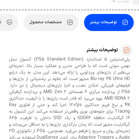
برچسب ها:
توضیحات بیشتر
مشخصات محصول
ن
توضیحات بیشتر
پلی‌استیشن 5 استاندارد (PS5 Standard Edition) کنسول نسل
نهمی سونی است که با طراحی مدرن و عملکرد بسیار بالا، تجربه‌ای
بی‌نظیر از بازی‌های ویدئویی را ارائه می‌دهد. این مدل به یک درایو
Blu-ray 4K Ultra HD مجهز است که علاوه بر پشتیبانی از بازی‌ها و
فیلم‌های فیزیکی، امکان نصب و اجرا بازی‌های دیجیتال را نیز دارد.
PS5 از پردازنده مرکزی 8 هسته‌ای AMD Zen 2 و پردازنده گرافیکی
AMD RDNA 2 بهره می‌برد که قادر است بازی‌ها را با کیفیت حداکثری
4K و نرخ فریم حداکثری 120fps اجرا کند و حتی از فناوری Ray
Tracing برای جلوه‌های نوری واقعی‌تر استفاده می‌کند. این کنسول به
16 گیگابایت حافظه GDDR6 و یک SSD داخلی با ظرفیت 825
گیگابایت مجهز است که زمان بارگذاری بازی‌ها را به حداقل می‌رساند و
تجربه‌ای روان و سریع را فراهم می‌آورد. همچنین، PS5 از تکنولوژی 3D
Audio و Adaptive Triggers برای کنترلر DualSense استفاده می‌کند