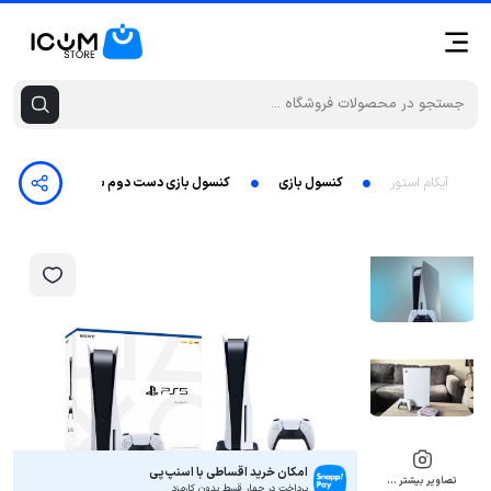
آیکام استور
کنسول بازی
کنسول بازی دست دوم سونی مدل PlayStation 5 ریجن اروپا 1216A و دسته اضافه
امکان خرید اقساطی با اسنپ‌پی
تصاویر بیشتر …
پرداخت در چهار قسط بدون کارمزد