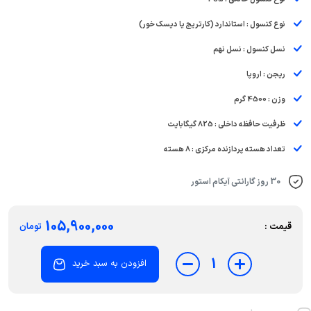
نوع کنسول : استاندارد (کارتریج یا دیسک خور)
نسل کنسول : نسل نهم
ریجن : اروپا
وزن : 4500 گرم
ظرفیت حافظه داخلی : 825 گیگابایت
تعداد هسته‌ پردازنده مرکزی : 8 هسته
30 روز گارانتی آیکام استور
105,900,000
قیمت :
تومان
1
افزودن به سبد خرید