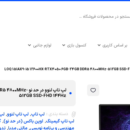
بر اساس کاربری
کنسول بازی
لوازم جانبی
لپ تاپ لنوو در حد
512GB SSD-FHD 144Hz
دسته بندی :
,
,
لپ تاپ
لپ تاپ لنوو
لپ‌تاپ 150
,
,
لپ تاپ گیمینگ
اوپن باکس (در حد نو)
گ
,
,
مهندسی و برنامه نویسی
مالتی مدیا
تدو