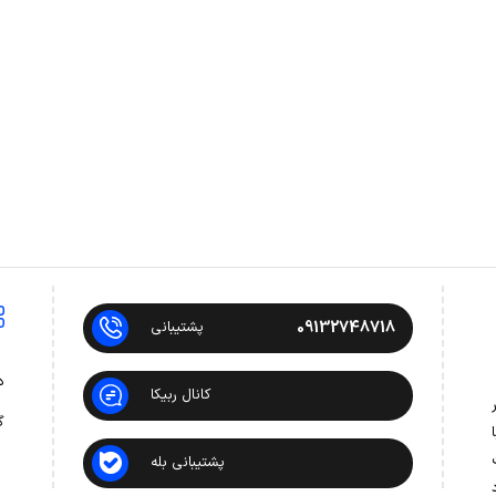
09132748718
پشتیبانی
د
کانال ربیکا
 در
گ
ت
پشتیبانی بله