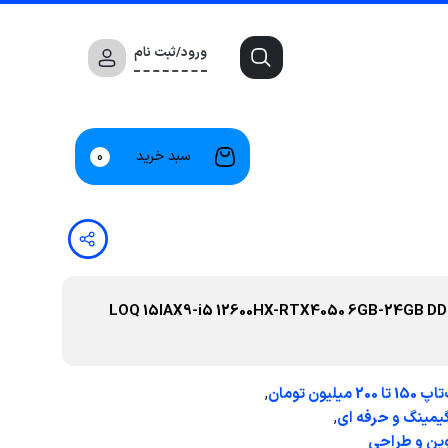
ورود/ثبت نام
سبد خرید
0
 نو LOQ 15IAX9-i5 12600HX-RTX4050 6GB-24GB DDR5 4800MHz-
,
 تا 200 میلیون تومان
,
یمینگ و حرفه ای
ین و طراحی