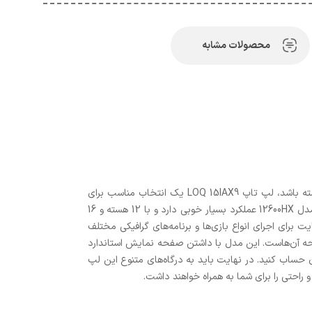
محصولات مشابه
اگر به دنبال لپ‌تاپ مناسب برای بازی می‌گردید که در عین داشتن ویژگی‌های فنی مناسب و جوابگو، قیمت منطقی و معقولی هم داشته باشد، لپ تاپ LOQ 15IAX9 یک انتخاب مناسب برای
شماست. این لپ‌تاپ از سری میانرده‌های مخصوص بازی لنوو است و طراحی و ظاهر جذابی هم دارد. پردازنده نسل ۱۲ اینتل core i5 مدل 12600HX عملکرد بسیار خوبی دارد و با 12 هسته و 16
 انویدیا GeForce RTX 4050 با حافظه اختصاصی شش گیگابایت برای اجرای انواع بازی‌ها و برنامه‌های گرافیکی مختلف
حه آن‌هاست. این مدل با داشتن صفحه نمایش استاندارد
هد و می‌توانید روی آن حساب کنید. در نهایت باید به درگاه‌های متنوع این لپ