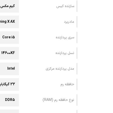
سازنده کیس
گیم مکس
مادربرد
ing X AX
سری پردازنده
Core i5
نسل پردازنده
14600KF
مدل پردازنده مرکزی
Intel
حافظه رم
32 گیگابایت
نوع حافظه رم (RAM)
DDR5