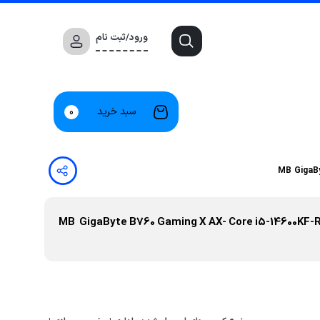
ورود/ثبت نام
سبد خرید
0
MB GigaByte B760 Gaming X AX- Core i5-14600KF-RAM 32