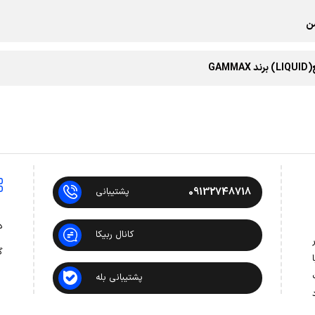
ن
GAMM
09132748718
پشتیبانی
د
کانال ربیکا
 در
گ
ت
پشتیبانی بله