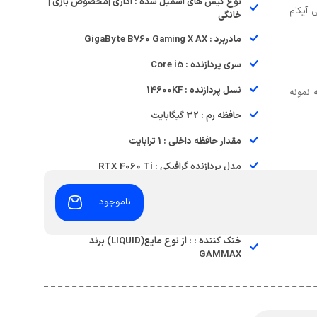
نوع کیس های اسمبل شده : اداری |مخصوص بازی |
آیکام
خانگی
مادربرد : GigaByte B760 Gaming X AX
سری پردازنده : Core i5
نسل پردازنده : 14600KF
 نمونه
حافظه رم : 32 گیگابایت
مقدار حافظه داخلی : 1 ترابایت
مدل پردازنده گرافیکی : RTX 4060 Ti
حافظه پردازشگر گرافیکی : 16 گیگابایت
ناموجود
توان منبع تغذیه : GREEN 600WAT
خنک کننده : : از نوع مایع(LIQUID) برند
GAMMAX