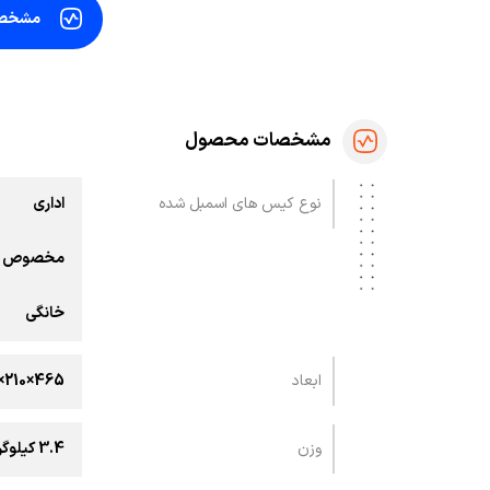
مشخص
مشخصات محصول
نوع کیس های اسمبل شده
اداری
مخصوص ب
خانگی
ابعاد
465×210×485 میلی‌متر
وزن
3.4 کیلوگرم