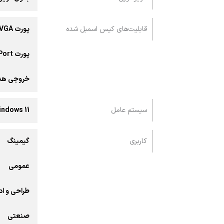
قابلیت‌های کیس اسمبل شده
پورت VGA
پورت DisplayPort
خروجی هد
سیستم عامل
indows 11
کاربری
گیمینگ
عمومی
طراحی و ا
صنعتی