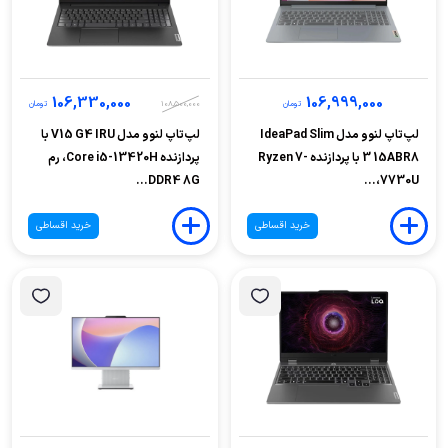
106,330,000
106,999,000
تومان
108,500,000
تومان
لپ‌تاپ لنوو مدل IdeaPad Slim
لپ‌تاپ لنوو مدل V15 G4 IRU با
3 15ABR8 با پردازنده Ryzen 7-
پردازنده Core i5-13420H، رم
DDR4 8G...
7730U،...
خرید اقساطی
خرید اقساطی