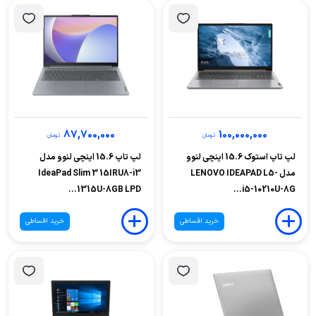
87,700,000
100,000,000
تومان
تومان
لپ تاپ استوک 15.6 اینچی لنوو
لپ تاپ 15.6 اینچی لنوو مدل
مدل LENOVO IDEAPAD L5-
IdeaPad Slim 3 15IRU8-i3
1315U-8GB LPD...
i5-10210U-8G...
خرید اقساطی
خرید اقساطی