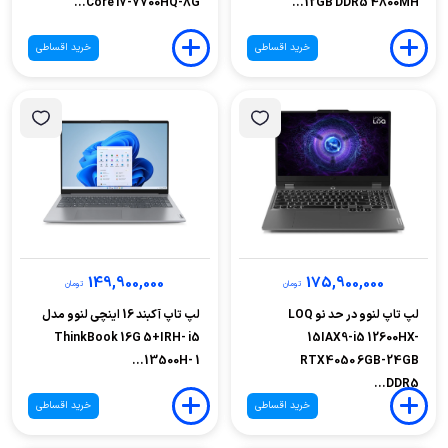
Core i7-7700HQ-8G...
12GB DDR5 4800MH...
خرید اقساطی
خرید اقساطی
149,900,000
175,900,000
تومان
تومان
لپ تاپ لنوو در حد نو LOQ
لپ تاپ آکبند 16 اینچی لنوو مدل
ThinkBook 16G 5+IRH- i5
15IAX9-i5 12600HX-
13500H- 1...
RTX4050 6GB-24GB
DDR5...
خرید اقساطی
خرید اقساطی