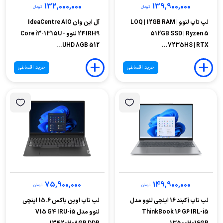
132,000,000
139,900,000
تومان
تومان
لپ تاپ لنوو LOQ | 12GB RAM |
آل این وان IdeaCentre AIO
512GB SSD | Ryzen 5
24IRH9 لنوو - Core i3-1315U
UHD 8GB 512...
7235HS | RTX...
خرید اقساطی
خرید اقساطی
75,900,000
149,900,000
تومان
تومان
لپ تاپ آکبند 16 اینچی لنوو مدل
لپ تاپ اوپن باکس 15.6 اینچی
ThinkBook 16 G6 IRL-i5
لنوو مدل V15 G4 IRU-i5