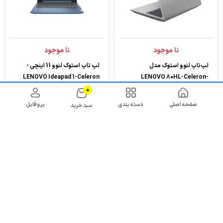
نا موجود
نا موجود
لپ‌تاپ لنوو استوک مدل
لپ تاپ استوک لنوو 11 اینچی -
LENOVO Ideapad 1-Celeron
LENOVO 80HL-Celeron-
N4020 -4GB -...
N4000-4GB-1TB HDD
0
صفحه اصلی
دسته بندی
پروفایل
سبد خرید