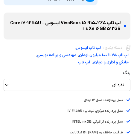
لپ تاپ VivoBook 15 R1502ZA ایسوس – Core i7-1255U
Iris Xe 16GB 512GB
,
دسته بندی :
لپ تاپ ایسوس
,
,
لپ‌تاپ 75 تا 100 میلیون تومان
مهندسی و برنامه نویسی
,
خانگی و اداری و تجاری
لپ تاپ
رنگ
نقره ای
نسل پردازنده : نسل 12 اینتل
مدل پردازنده مرکزی لپ‌تاپ : i7-1255U
مدل پردازنده گرافیکی : INTEL irix XE
ظرفیت حافظه رم (RAM) : 16 گیگابایت