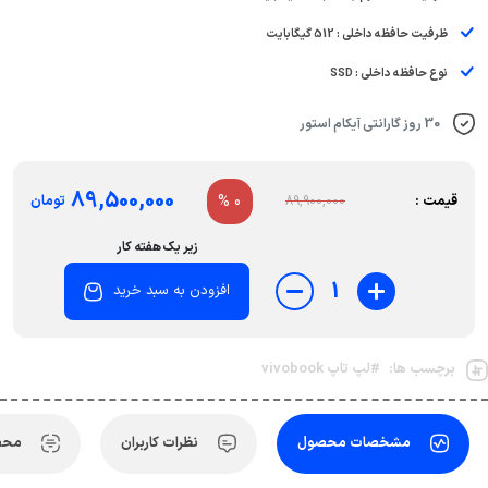
ظرفیت حافظه داخلی : 512 گیگابایت
نوع حافظه داخلی : SSD
30 روز گارانتی آیکام استور
89,500,000
قیمت :
0 %
تومان
89,900,000
زیر یک هفته کار
1
افزودن به سبد خرید
برچسب ها:
#لپ تاپ vivobook
مشخصات محصول
نظرات کاربران
محص