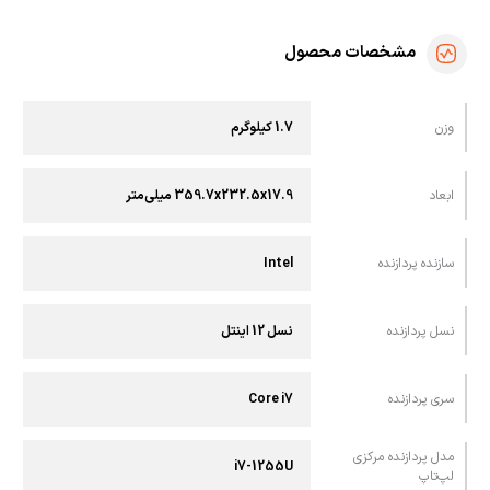
مشخصات محصول
وزن
1.7 کیلوگرم
ابعاد
359.7x232.5x17.9 میلی‌متر
سازنده پردازنده
Intel
نسل پردازنده
نسل 12 اینتل
سری پردازنده
Core i7
مدل پردازنده مرکزی
i7-1255U
لپ‌تاپ