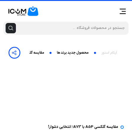
آیکام استور
محصول جدید برند ها
مقایسه گلکسی A54 با A73؛ انتخابی دشوار!
مقایسه گلکسی A54 با A73؛ انتخابی دشوار!