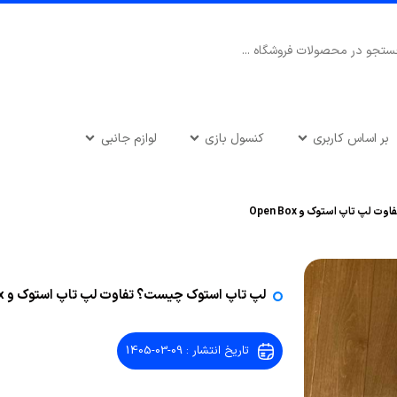
بر اساس کاربری
کنسول بازی
لوازم جانبی
پ تاپ استوک و Open Box
لپ تاپ استوک چیست؟ تفاوت لپ تاپ استوک و Open Box
تاریخ انتشار : 09-03-1405