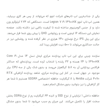
یکی از جذاب‌ترین لپ تاپ‌های شرکت لنوو که می‌تواند از پس هر کاری بربیاید،
همین لپ تاپ لنوو Legion 7 i9 14900HX است، دستگاهی که 2.24 کیلوگرم وزن
دارد و از جنس آلومینیوم ساخته شده تا کیفیت بالایی نیز داشته باشد. صفحه
نمایش این دستگاه 16 اینچی است و رزولوشن QHD را پیش روی شما قرار می‌دهد.
برای این پنل IPS نرخ نوسازی 240 هرتزی در نظر گرفته شده و روشنایی نیز در
حالت حداکثری می‌تواند تا 500 نیت افزایش پیدا کند.
سازنده چینی برای این لپ تاپ پردازنده مرکزی اینتل نسل 14 مدل Core i9
14900HX با 24 هسته و 32 رشته را انتخاب کرده است، پردازنده‌ای که حداکثر
فرکانس پردازشی آن به 5.8 گیگاهرتز می‌رسد و بدون شک یکی از سه CPU برتر
موجود در جهان است. در کنار این پردازنده مرکزی، شاهد پردازنده گرافیکی RTX
4070 شرکت Nvidia با 8 گیگابایت حافظه اختصاصی GDDR6 هستیم تا شما هر
کار گرافیکی را نیز بتوانید بدون مشکل انجام دهید.
حافظه داخلی 1 ترابایتی از نوع SSD و البته 64 گیگابایت رم از نوع DDR5 بخش
سخت افزار را تکمیل می‌کنند. این میزان رم سبب می‌شود تا شما بدون مشکل